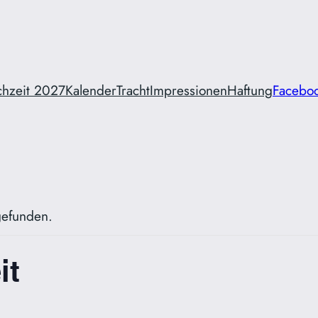
chzeit 2027
Kalender
Tracht
Impressionen
Haftung
Facebo
tgefunden.
it